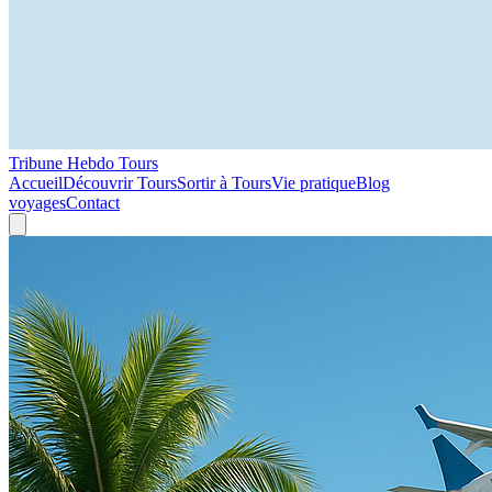
Tribune Hebdo Tours
Accueil
Découvrir Tours
Sortir à Tours
Vie pratique
Blog
voyages
Contact