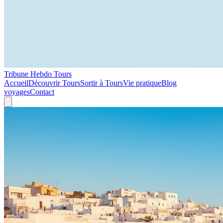
Tribune Hebdo Tours
Accueil
Découvrir Tours
Sortir à Tours
Vie pratique
Blog
voyages
Contact