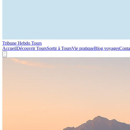
Tribune Hebdo Tours
Accueil
Découvrir Tours
Sortir à Tours
Vie pratique
Blog voyages
Conta