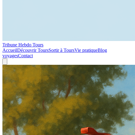
Tribune Hebdo Tours
Accueil
Découvrir Tours
Sortir à Tours
Vie pratique
Blog
voyages
Contact