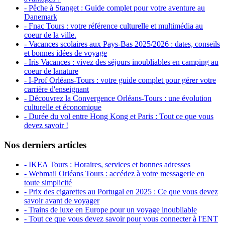
- Pêche à Stanget : Guide complet pour votre aventure au
Danemark
- Fnac Tours : votre référence culturelle et multimédia au
coeur de la ville.
- Vacances scolaires aux Pays-Bas 2025/2026 : dates, conseils
et bonnes idées de voyage
- Iris Vacances : vivez des séjours inoubliables en camping au
coeur de lanature
- I-Prof Orléans-Tours : votre guide complet pour gérer votre
carrière d'enseignant
- Découvrez la Convergence Orléans-Tours : une évolution
culturelle et économique
- Durée du vol entre Hong Kong et Paris : Tout ce que vous
devez savoir !
Nos derniers articles
- IKEA Tours : Horaires, services et bonnes adresses
- Webmail Orléans Tours : accédez à votre messagerie en
toute simplicité
- Prix des cigarettes au Portugal en 2025 : Ce que vous devez
savoir avant de voyager
- Trains de luxe en Europe pour un voyage inoubliable
- Tout ce que vous devez savoir pour vous connecter à l'ENT