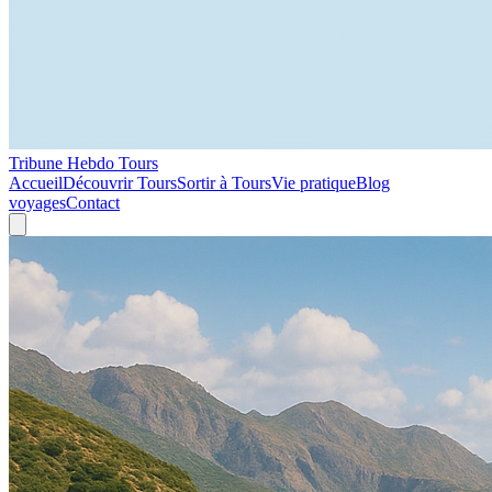
Tribune Hebdo Tours
Accueil
Découvrir Tours
Sortir à Tours
Vie pratique
Blog
voyages
Contact