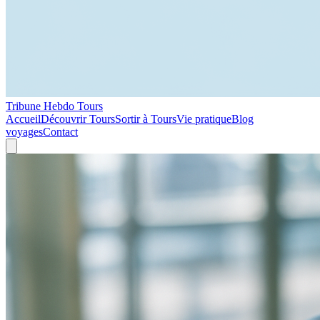
Tribune Hebdo Tours
Accueil
Découvrir Tours
Sortir à Tours
Vie pratique
Blog
voyages
Contact