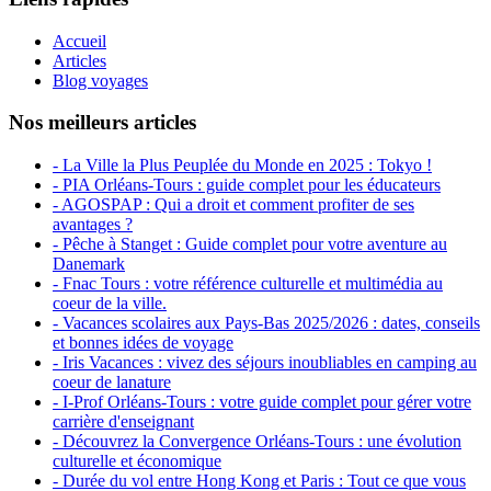
Accueil
Articles
Blog voyages
Nos meilleurs articles
- La Ville la Plus Peuplée du Monde en 2025 : Tokyo !
- PIA Orléans-Tours : guide complet pour les éducateurs
- AGOSPAP : Qui a droit et comment profiter de ses
avantages ?
- Pêche à Stanget : Guide complet pour votre aventure au
Danemark
- Fnac Tours : votre référence culturelle et multimédia au
coeur de la ville.
- Vacances scolaires aux Pays-Bas 2025/2026 : dates, conseils
et bonnes idées de voyage
- Iris Vacances : vivez des séjours inoubliables en camping au
coeur de lanature
- I-Prof Orléans-Tours : votre guide complet pour gérer votre
carrière d'enseignant
- Découvrez la Convergence Orléans-Tours : une évolution
culturelle et économique
- Durée du vol entre Hong Kong et Paris : Tout ce que vous