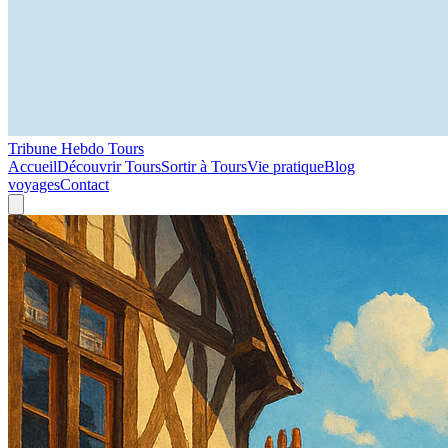
Tribune Hebdo Tours
Accueil
Découvrir Tours
Sortir à Tours
Vie pratique
Blog
voyages
Contact