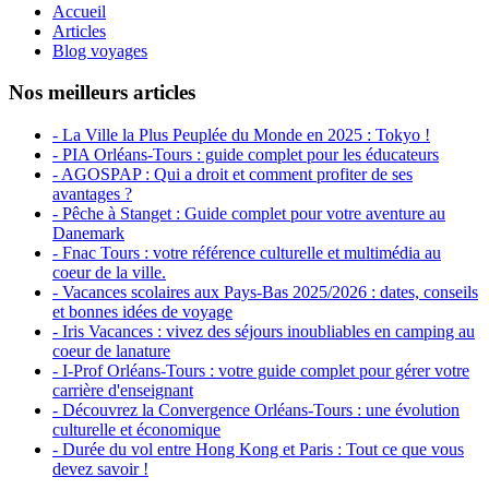
Accueil
Articles
Blog voyages
Nos meilleurs articles
- La Ville la Plus Peuplée du Monde en 2025 : Tokyo !
- PIA Orléans-Tours : guide complet pour les éducateurs
- AGOSPAP : Qui a droit et comment profiter de ses
avantages ?
- Pêche à Stanget : Guide complet pour votre aventure au
Danemark
- Fnac Tours : votre référence culturelle et multimédia au
coeur de la ville.
- Vacances scolaires aux Pays-Bas 2025/2026 : dates, conseils
et bonnes idées de voyage
- Iris Vacances : vivez des séjours inoubliables en camping au
coeur de lanature
- I-Prof Orléans-Tours : votre guide complet pour gérer votre
carrière d'enseignant
- Découvrez la Convergence Orléans-Tours : une évolution
culturelle et économique
- Durée du vol entre Hong Kong et Paris : Tout ce que vous
devez savoir !