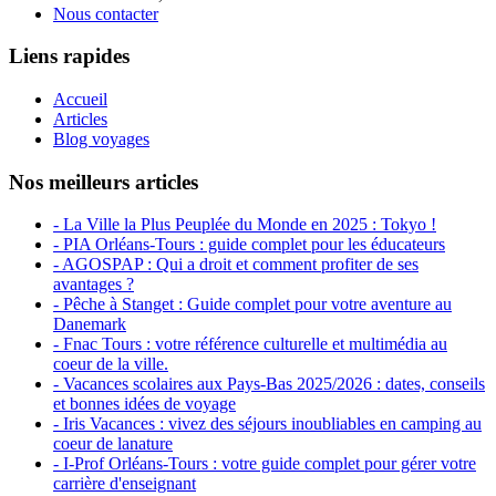
Nous contacter
Liens rapides
Accueil
Articles
Blog voyages
Nos meilleurs articles
- La Ville la Plus Peuplée du Monde en 2025 : Tokyo !
- PIA Orléans-Tours : guide complet pour les éducateurs
- AGOSPAP : Qui a droit et comment profiter de ses
avantages ?
- Pêche à Stanget : Guide complet pour votre aventure au
Danemark
- Fnac Tours : votre référence culturelle et multimédia au
coeur de la ville.
- Vacances scolaires aux Pays-Bas 2025/2026 : dates, conseils
et bonnes idées de voyage
- Iris Vacances : vivez des séjours inoubliables en camping au
coeur de lanature
- I-Prof Orléans-Tours : votre guide complet pour gérer votre
carrière d'enseignant