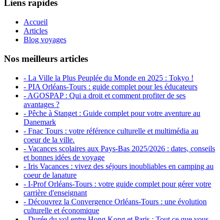
Liens rapides
Accueil
Articles
Blog voyages
Nos meilleurs articles
- La Ville la Plus Peuplée du Monde en 2025 : Tokyo !
- PIA Orléans-Tours : guide complet pour les éducateurs
- AGOSPAP : Qui a droit et comment profiter de ses
avantages ?
- Pêche à Stanget : Guide complet pour votre aventure au
Danemark
- Fnac Tours : votre référence culturelle et multimédia au
coeur de la ville.
- Vacances scolaires aux Pays-Bas 2025/2026 : dates, conseils
et bonnes idées de voyage
- Iris Vacances : vivez des séjours inoubliables en camping au
coeur de lanature
- I-Prof Orléans-Tours : votre guide complet pour gérer votre
carrière d'enseignant
- Découvrez la Convergence Orléans-Tours : une évolution
culturelle et économique
- Durée du vol entre Hong Kong et Paris : Tout ce que vous