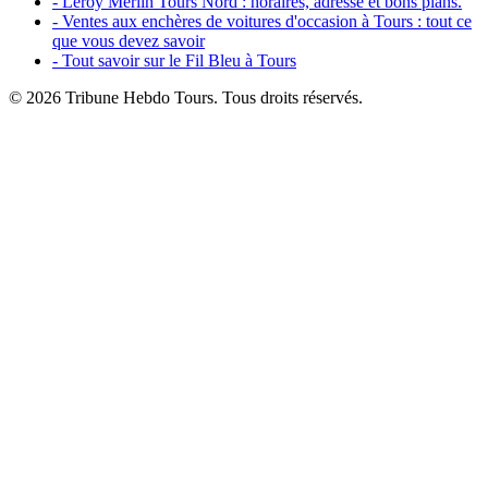
- Leroy Merlin Tours Nord : horaires, adresse et bons plans.
- Ventes aux enchères de voitures d'occasion à Tours : tout ce
que vous devez savoir
- Tout savoir sur le Fil Bleu à Tours
© 2026 Tribune Hebdo Tours. Tous droits réservés.