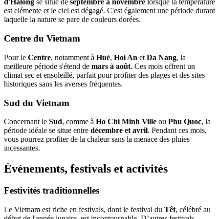
d'Halong
se situe de
septembre à novembre
lorsque la température
est clémente et le ciel est dégagé. C'est également une période durant
laquelle la nature se pare de couleurs dorées.
Centre du Vietnam
Pour le
Centre
, notamment à
Hué
,
Hoi An
et
Da Nang
, la
meilleure période s'étend de
mars à août
. Ces mois offrent un
climat sec et ensoleillé, parfait pour profiter des plages et des sites
historiques sans les averses fréquentes.
Sud du Vietnam
Concernant le
Sud
, comme à
Ho Chi Minh Ville
ou
Phu Quoc
, la
période idéale se situe entre
décembre et avril
. Pendant ces mois,
vous pourrez profiter de la chaleur sans la menace des pluies
incessantes.
Événements, festivals et activités
Festivités traditionnelles
Le Vietnam est riche en festivals, dont le festival du
Têt
, célébré au
début de l'année lunaire, est incontournable. D’autres festivals