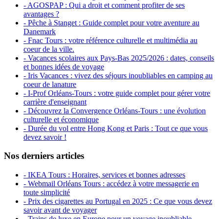
- AGOSPAP : Qui a droit et comment profiter de ses
avantages ?
- Pêche à Stanget : Guide complet pour votre aventure au
Danemark
- Fnac Tours : votre référence culturelle et multimédia au
coeur de la ville.
- Vacances scolaires aux Pays-Bas 2025/2026 : dates, conseils
et bonnes idées de voyage
- Iris Vacances : vivez des séjours inoubliables en camping au
coeur de lanature
- I-Prof Orléans-Tours : votre guide complet pour gérer votre
carrière d'enseignant
- Découvrez la Convergence Orléans-Tours : une évolution
culturelle et économique
- Durée du vol entre Hong Kong et Paris : Tout ce que vous
devez savoir !
Nos derniers articles
- IKEA Tours : Horaires, services et bonnes adresses
- Webmail Orléans Tours : accédez à votre messagerie en
toute simplicité
- Prix des cigarettes au Portugal en 2025 : Ce que vous devez
savoir avant de voyager
- Trains de luxe en Europe pour un voyage inoubliable