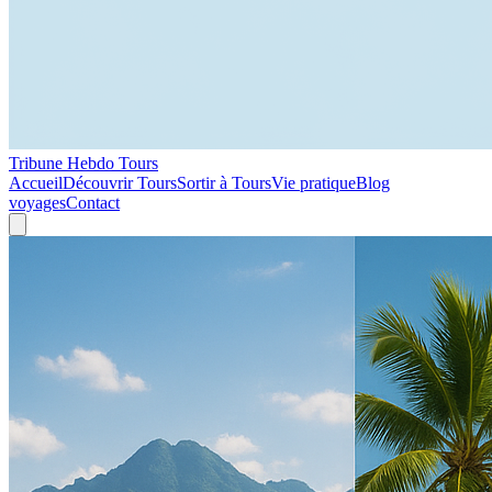
Tribune Hebdo Tours
Accueil
Découvrir Tours
Sortir à Tours
Vie pratique
Blog
voyages
Contact