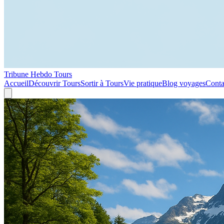
Tribune Hebdo Tours
Accueil
Découvrir Tours
Sortir à Tours
Vie pratique
Blog voyages
Conta