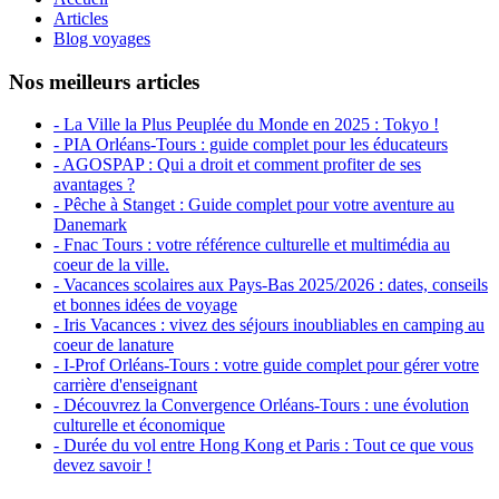
Articles
Blog voyages
Nos meilleurs articles
- La Ville la Plus Peuplée du Monde en 2025 : Tokyo !
- PIA Orléans-Tours : guide complet pour les éducateurs
- AGOSPAP : Qui a droit et comment profiter de ses
avantages ?
- Pêche à Stanget : Guide complet pour votre aventure au
Danemark
- Fnac Tours : votre référence culturelle et multimédia au
coeur de la ville.
- Vacances scolaires aux Pays-Bas 2025/2026 : dates, conseils
et bonnes idées de voyage
- Iris Vacances : vivez des séjours inoubliables en camping au
coeur de lanature
- I-Prof Orléans-Tours : votre guide complet pour gérer votre
carrière d'enseignant
- Découvrez la Convergence Orléans-Tours : une évolution
culturelle et économique
- Durée du vol entre Hong Kong et Paris : Tout ce que vous
devez savoir !