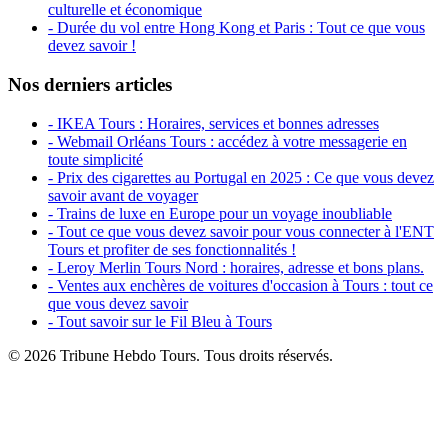
culturelle et économique
- Durée du vol entre Hong Kong et Paris : Tout ce que vous
devez savoir !
Nos derniers articles
- IKEA Tours : Horaires, services et bonnes adresses
- Webmail Orléans Tours : accédez à votre messagerie en
toute simplicité
- Prix des cigarettes au Portugal en 2025 : Ce que vous devez
savoir avant de voyager
- Trains de luxe en Europe pour un voyage inoubliable
- Tout ce que vous devez savoir pour vous connecter à l'ENT
Tours et profiter de ses fonctionnalités !
- Leroy Merlin Tours Nord : horaires, adresse et bons plans.
- Ventes aux enchères de voitures d'occasion à Tours : tout ce
que vous devez savoir
- Tout savoir sur le Fil Bleu à Tours
© 2026 Tribune Hebdo Tours. Tous droits réservés.